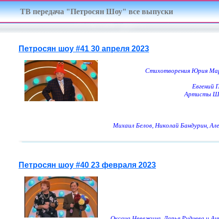
ТВ передача "Петросян Шоу" все выпуски
Петросян шоу #41 30 апреля 2023
Стихотворения Юрия Марк
Евгений 
Артисты Шо
Михаил Белов, Николай Бандурин, Але
Петросян шоу #40 23 февраля 2023
Оксана Невежина, Дарья Руднева и Анн