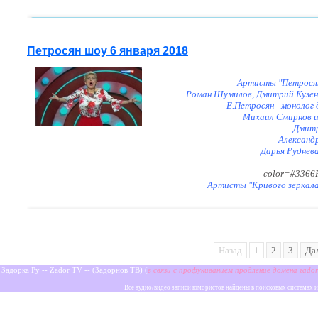
Петросян шоу 6 января 2018
Артисты "Петросян-
Роман Шумилов, Дмитрий Кузеня
Е.Петросян - монолог 
Михаил Смирнов и 
Дмитр
Александр
Дарья Руднев
color=#3366
Артисты "Кривого зеркала
Назад
1
2
3
Да
Задорка Ру -- Zador TV -- (Задорнов ТВ) (
в связи с профукиванием продление домена zadorn
Все аудио/видео записи юмористов найдены в поисковых системах и